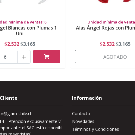
dad mínima de ventas: 6
Unidad mínima de ventas
gel Blancas con Plumas 1
Alas Ángel Rojas con Plu
Uni
$2.532
$3.165
$2.532
$3.165
+
AGOTADO
 Cliente
Información
r@glam-chile.cl
Contacto
4 – Atención exclusivamente ví
Novedades
mportante: el SAC está disponibl
Términos y Condiciones
ntas mayoristas)