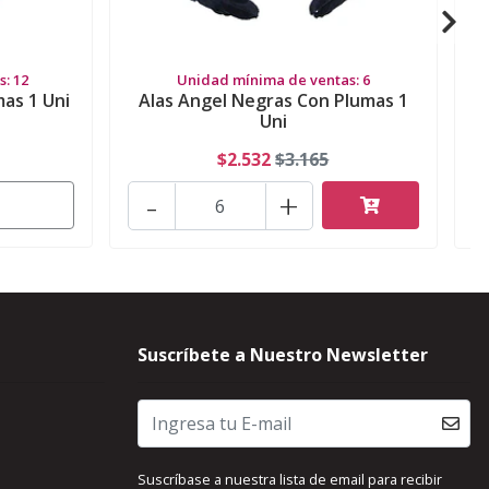
: 12
Unidad mínima de ventas: 6
mas 1 Uni
Alas Angel Negras Con Plumas 1
Uni
$2.532
$3.165
-
+
Suscríbete a Nuestro Newsletter
Suscríbase a nuestra lista de email para recibir