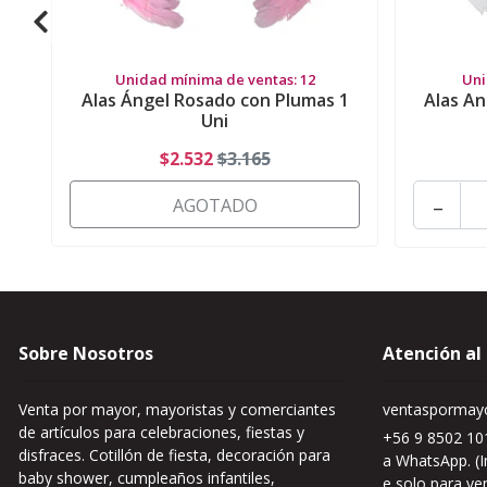
Unidad mínima de ventas: 12
Uni
Alas Ángel Rosado con Plumas 1
Alas An
Uni
$2.532
$3.165
-
AGOTADO
Sobre Nosotros
Atención al
Venta por mayor, mayoristas y comerciantes
ventaspormayo
de artículos para celebraciones, fiestas y
+56 9 8502 101
disfraces. Cotillón de fiesta, decoración para
a WhatsApp. (I
baby shower, cumpleaños infantiles,
e solo para ve