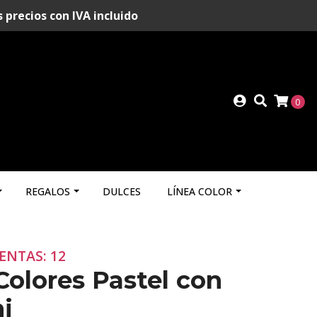
recios con IVA incluido
0
REGALOS
DULCES
LÍNEA COLOR
ENTAS: 12
Colores Pastel con
i