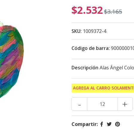
$2.532
$3.165
SKU:
1009372-4
Código de barra:
90000001
Descripción
Alas Ángel Colo
AGREGA AL CARRO SOLAMENTE
-
+
Compartir: