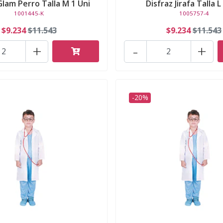
Glam Perro Talla M 1 Uni
Disfraz Jirafa Talla L
1001445-K
1005757-4
$9.234
$11.543
$9.234
$11.543
+
-
+
-20%