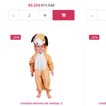
$9.234
$11.543
-
+
-
-20%
-20%
Unidad mínima de ventas: 2
Unid