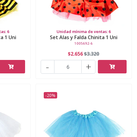
as: 6
Unidad mínima de ventas: 6
ta 1 Uni
Set Alas y Falda Chinita 1 Uni
1005692-6
$2.656
$3.320
-
+
-20%