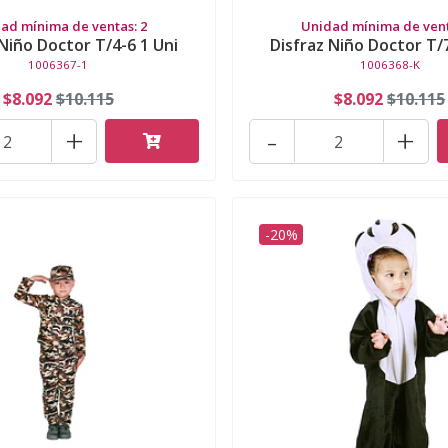
ad mínima de ventas: 2
Unidad mínima de vent
 Niño Doctor T/4-6 1 Uni
Disfraz Niño Doctor T/7
1006367-1
1006368-K
$8.092
$10.115
$8.092
$10.115
+
-
+
-20%