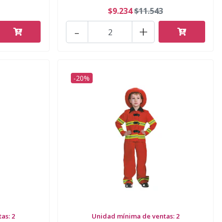
$9.234
$11.543
-
+
-20%
as: 2
Unidad mínima de ventas: 2