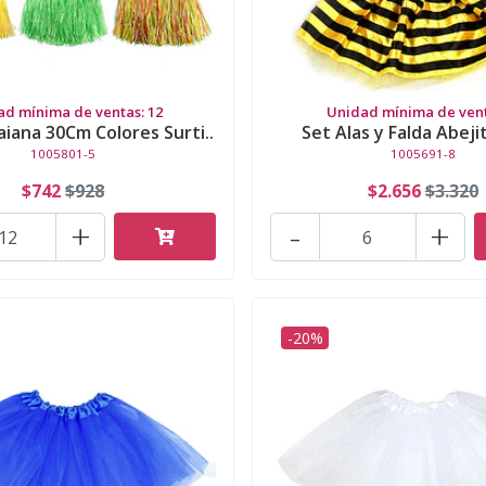
ad mínima de ventas: 12
Unidad mínima de vent
iana 30Cm Colores Surti..
Set Alas y Falda Abeji
1005801-5
1005691-8
$742
$928
$2.656
$3.320
+
-
+
-20%