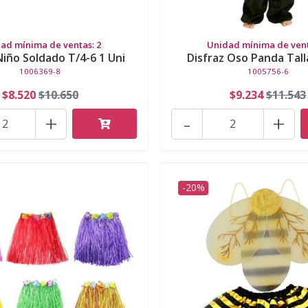
ad mínima de ventas: 2
Unidad mínima de vent
Niño Soldado T/4-6 1 Uni
Disfraz Oso Panda Talla
1006369-8
1005756-6
$8.520
$10.650
$9.234
$11.543
+
-
+
-20%