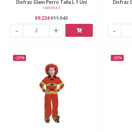
Disfraz Glam Perro Talla L 1 Uni
Disfraz 
1005753-1
$9.234
$11.543
-
+
-
-20%
-20%