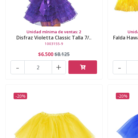
Unidad mínima de ventas: 2
Unid
Disfraz Violetta Classic Talla 7/..
Falda Hawa
1003155-9
$6.500
$8.125
-
+
-
-20%
-20%