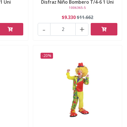
 1 Uni
Disfraz Niño Bombero T/4-6 1 Uni
1006365-5
$9.330
$11.662
-
+
-20%