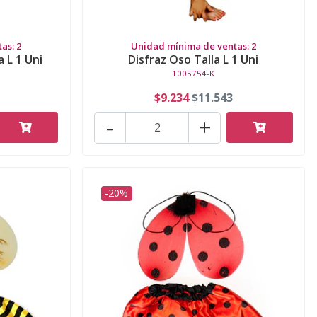
as: 2
Unidad mínima de ventas: 2
 L 1 Uni
Disfraz Oso Talla L 1 Uni
1005754-K
$9.234
$11.543
-
+
-20%