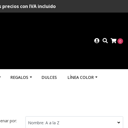
recios con IVA incluido
0
REGALOS
DULCES
LÍNEA COLOR
enar por: