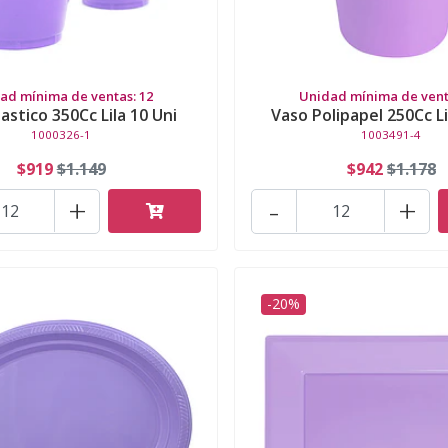
ad mínima de ventas: 12
Unidad mínima de vent
astico 350Cc Lila 10 Uni
Vaso Polipapel 250Cc Li
1000326-1
1003491-4
$919
$1.149
$942
$1.178
+
-
+
-20%