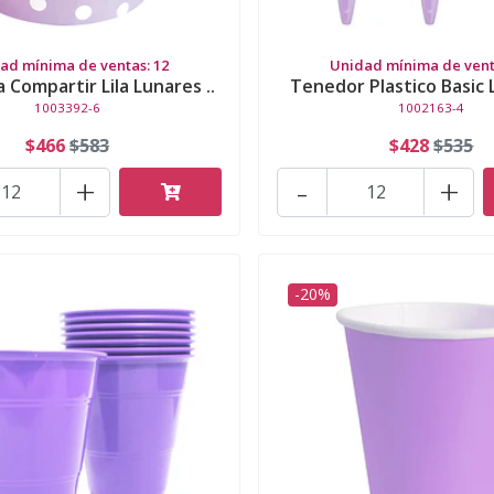
ad mínima de ventas: 12
Unidad mínima de vent
 Compartir Lila Lunares ..
Tenedor Plastico Basic L
1003392-6
1002163-4
$466
$583
$428
$535
+
-
+
-20%