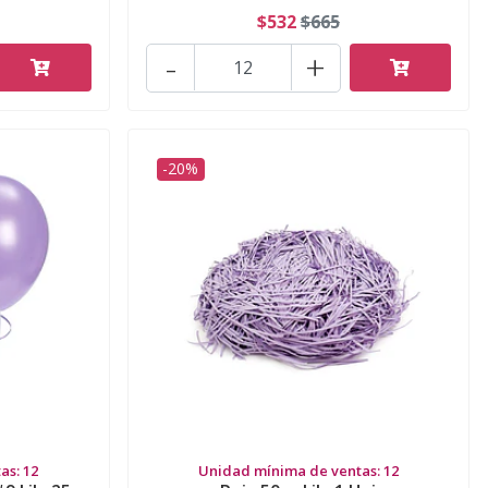
$532
$665
-
+
-20%
as: 12
Unidad mínima de ventas: 12