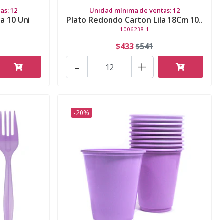
as: 12
Unidad mínima de ventas: 12
la 10 Uni
Plato Redondo Carton Lila 18Cm 10..
1006238-1
$433
$541
-
+
-20%