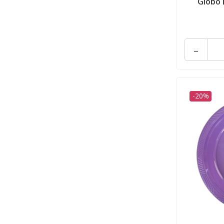
Globo 
-
-20%