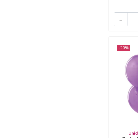
-
-20%
Unid