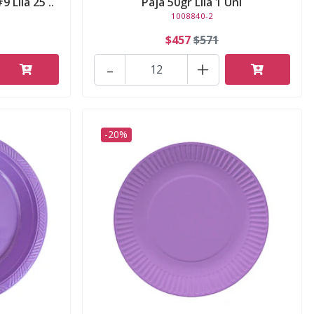
 Lila 25 ..
Paja 50gr Lila 1 Uni
1008840-2
$457
$571
-
+
-20%