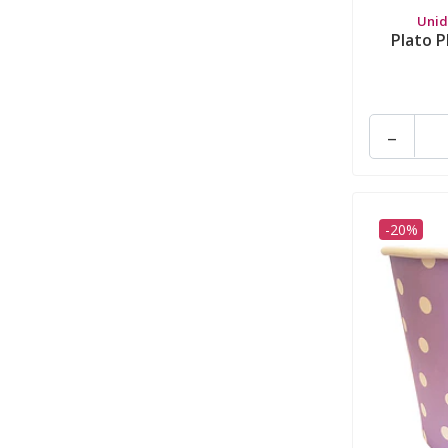
Unid
Plato P
-
-20%