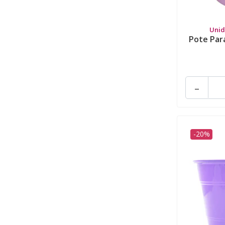
Unid
Pote Para
-
-20%