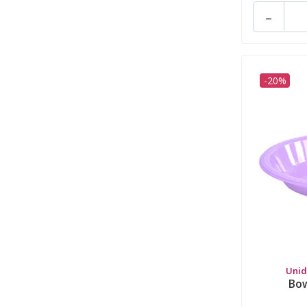
-
-20%
Unid
Bow