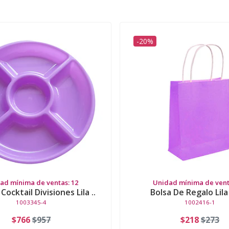
-20%
ad mínima de ventas: 12
Unidad mínima de vent
ocktail Divisiones Lila ..
Bolsa De Regalo Lila
1003345-4
1002416-1
$766
$957
$218
$273