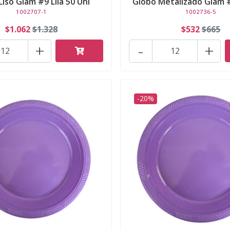
Liso Glam #9 Lila 50 Uni
Globo Metalizado Glam #9
1002707-1
1002736-5
$1.062
$1.328
$532
$665
+
-
+
-20%