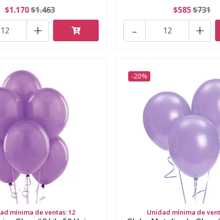
$1.170
$1.463
$585
$731
+
-
+
-20%
ad mínima de ventas: 12
Unidad mínima de vent