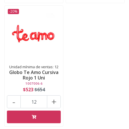
-20%
Unidad mínima de ventas: 12
Globo Te Amo Cursiva
Rojo 1 Uni
1007006-6
$523
$654
-
+