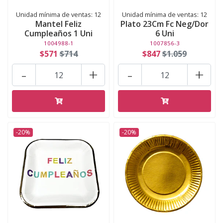
Unidad mínima de ventas: 12
Unidad mínima de ventas: 12
Mantel Feliz
Plato 23Cm Fc Neg/Dor
Cumpleaños 1 Uni
6 Uni
1004988-1
1007856-3
$571
$714
$847
$1.059
-
+
-
+
-20%
-20%