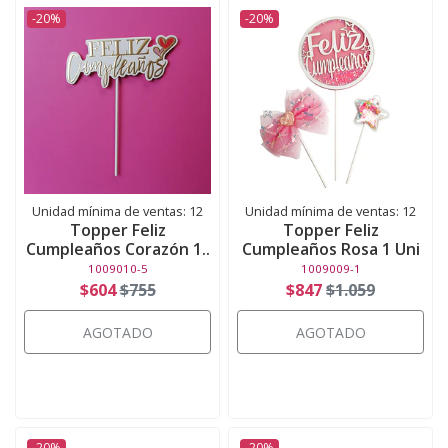
-20%
-20%
Unidad mínima de ventas: 12
Unidad mínima de ventas: 12
Topper Feliz
Topper Feliz
Cumpleaños Corazón 1..
Cumpleaños Rosa 1 Uni
1009010-5
1009009-1
$604
$755
$847
$1.059
AGOTADO
AGOTADO
-20%
-20%