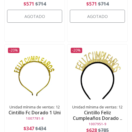
$571
$714
$571
$714
AGOTADO
AGOTADO
-20%
-20%
Unidad mínima de ventas: 12
Unidad mínima de ventas: 12
Cintillo Fc Dorado 1 Uni
Cintillo Feliz
Cumpleaños Dorado ..
1007781-8
1007951-9
$347
$434
$628
$785