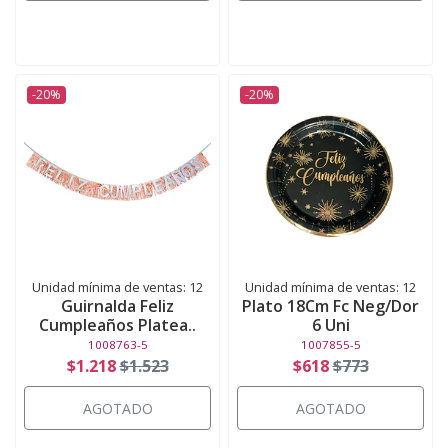
-20%
-20%
Unidad mínima de ventas: 12
Unidad mínima de ventas: 12
Guirnalda Feliz
Plato 18Cm Fc Neg/Dor
Cumpleaños Platea..
6 Uni
1008763-5
1007855-5
$1.218
$1.523
$618
$773
AGOTADO
AGOTADO