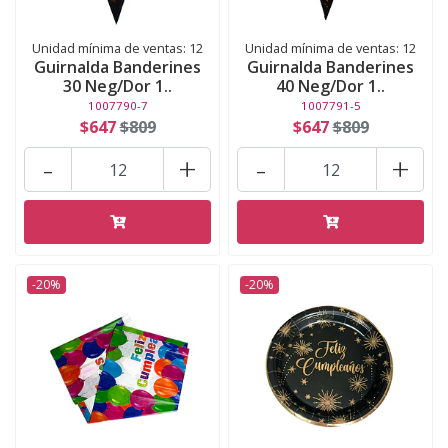
Unidad mínima de ventas: 12
Unidad mínima de ventas: 12
Guirnalda Banderines
Guirnalda Banderines
30 Neg/Dor 1..
40 Neg/Dor 1..
1007790-7
1007791-5
$647
$809
$647
$809
-
+
-
+
-20%
-20%