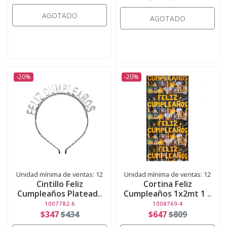
AGOTADO
AGOTADO
-20%
-20%
Unidad mínima de ventas: 12
Unidad mínima de ventas: 12
Cintillo Feliz
Cortina Feliz
Cumpleaños Platead..
Cumpleaños 1x2mt 1 ..
1007782-6
1008769-4
$347
$434
$647
$809