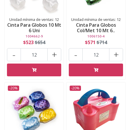
Unidad mínima de ventas: 12
Unidad mínima de ventas: 12
Cinta Para Globos 10 Mt
Cinta Para Globos
6 Uni
Col/Met 10 Mt 6..
1004662-9
1006150-4
$523
$654
$571
$714
-
+
-
+
-20%
-20%