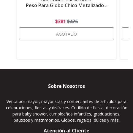
Peso Para Globo Chico Metalizado ..
P
$381
$476
AGOTADO
Sobre Nosotros
Venta por mayor, mayoristas y comerciantes de artículos para
celebraciones, fiestas y disfraces. Cotillón de fiesta, decoración
para baby shower, cumpleaños infantiles, graduaciones,
bautizos y matrimonios. Globos, regalos, dulces y más.
Atención al Cliente