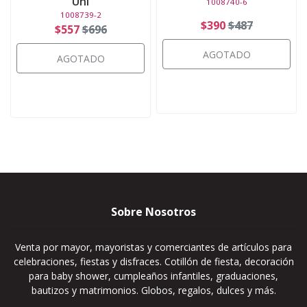
Uni
1008740-6
1008739-2
$390
$487
$557
$696
AGOTADO
AGOTADO
Sobre Nosotros
Venta por mayor, mayoristas y comerciantes de artículos para
celebraciones, fiestas y disfraces. Cotillón de fiesta, decoración
para baby shower, cumpleaños infantiles, graduaciones,
bautizos y matrimonios. Globos, regalos, dulces y más.