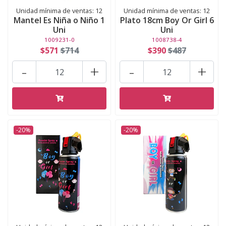
Unidad mínima de ventas: 12
Unidad mínima de ventas: 12
Mantel Es Niña o Niño 1
Plato 18cm Boy Or Girl 6
Uni
Uni
1009231-0
1008738-4
$571
$714
$390
$487
-
+
-
+
-20%
-20%