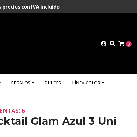
recios con IVA incluido
0
REGALOS
DULCES
LÍNEA COLOR
ENTAS: 6
ktail Glam Azul 3 Uni