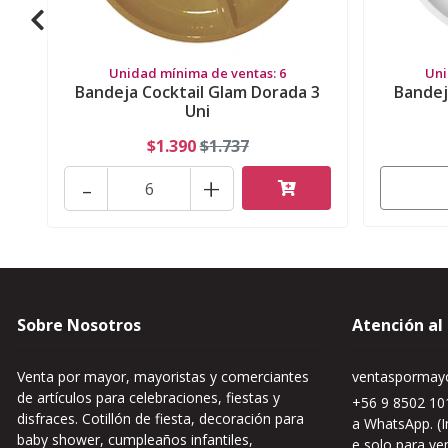
Unidad mínima de ventas: 6
Uni
Bandeja Cocktail Glam Dorada 3
Bandej
Uni
$1.390
$1.737
-
+
Sobre Nosotros
Atención al
Venta por mayor, mayoristas y comerciantes
ventaspormayo
de artículos para celebraciones, fiestas y
+56 9 8502 101
disfraces. Cotillón de fiesta, decoración para
a WhatsApp. (I
baby shower, cumpleaños infantiles,
e solo para ve