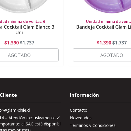
dad mínima de ventas: 6
Unidad mínima de venta
a Cocktail Glam Blanco 3
Bandeja Cocktail Glam Li
Uni
$1.390
$1.737
$1.390
$1.737
AGOTADO
AGOTADO
 Cliente
Información
r@glam-chile.cl
Contacto
4 – Atención exclusivamente ví
Novedades
mportante: el SAC está disponibl
Términos y Condiciones
ntas mayoristas)