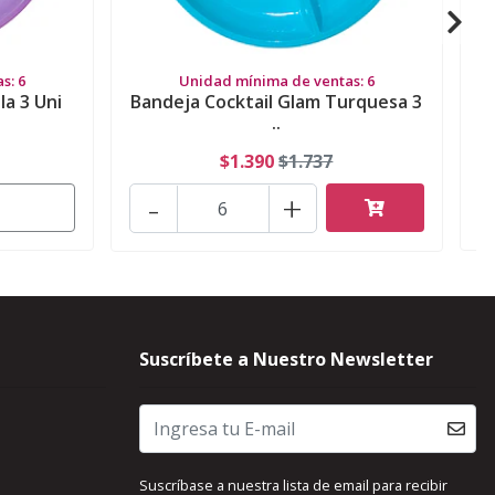
s: 6
Unidad mínima de ventas: 6
la 3 Uni
Bandeja Cocktail Glam Turquesa 3
B
..
$1.390
$1.737
-
+
Suscríbete a Nuestro Newsletter
Suscríbase a nuestra lista de email para recibir