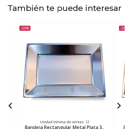
También te puede interesar
-20%
-20%
Unidad mínima de ventas: 12
Bandeja Rectangular Metal Plata 3..
Ba