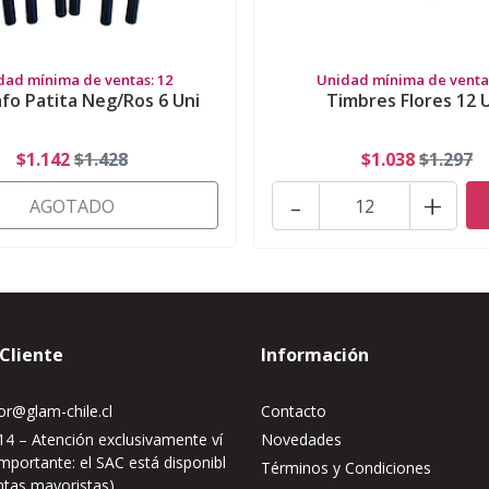
dad mínima de ventas: 12
Unidad mínima de ventas
afo Patita Neg/Ros 6 Uni
Timbres Flores 12 
$1.142
$1.428
$1.038
$1.297
-
+
AGOTADO
 Cliente
Información
r@glam-chile.cl
Contacto
4 – Atención exclusivamente ví
Novedades
mportante: el SAC está disponibl
Términos y Condiciones
ntas mayoristas)