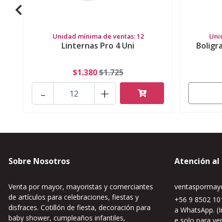
Unidad mínima de ventas: 12
Uni
Linternas Pro 4 Uni
Boligr
$1.380
$1.725
-
+
Sobre Nosotros
Atención al
Venta por mayor, mayoristas y comerciantes
ventaspormayo
de artículos para celebraciones, fiestas y
+56 9 8502 101
disfraces. Cotillón de fiesta, decoración para
a WhatsApp. (I
baby shower, cumpleaños infantiles,
e solo para ve