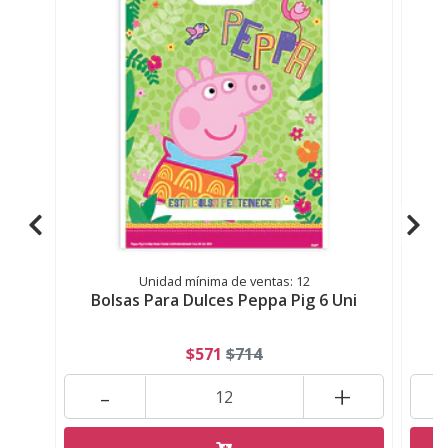
Unidad mínima de ventas: 12
Bolsas Para Dulces Peppa Pig 6 Uni
B
$571
$714
-
+