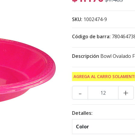
SKU:
1002474-9
Código de barra:
78046473
Descripción
Bowl Ovalado F
AGREGA AL CARRO SOLAMENTE
-
+
Detalles:
Color