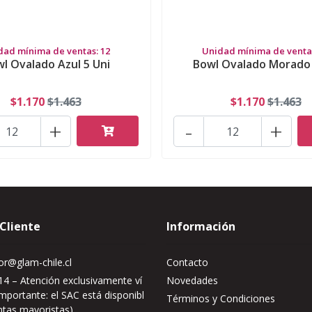
dad mínima de ventas: 12
Unidad mínima de ventas
l Ovalado Azul 5 Uni
Bowl Ovalado Morado 
$1.170
$1.463
$1.170
$1.463
+
-
+
 Cliente
Información
r@glam-chile.cl
Contacto
4 – Atención exclusivamente ví
Novedades
mportante: el SAC está disponibl
Términos y Condiciones
ntas mayoristas)