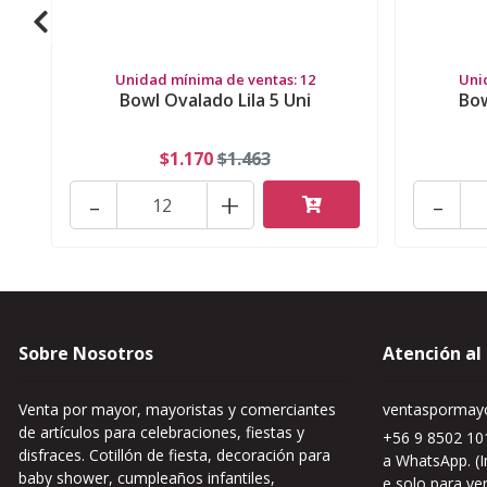
Unidad mínima de ventas: 12
Uni
Bowl Ovalado Lila 5 Uni
Bow
$1.170
$1.463
-
+
-
Sobre Nosotros
Atención al
Venta por mayor, mayoristas y comerciantes
ventaspormayo
de artículos para celebraciones, fiestas y
+56 9 8502 101
disfraces. Cotillón de fiesta, decoración para
a WhatsApp. (I
baby shower, cumpleaños infantiles,
e solo para ve