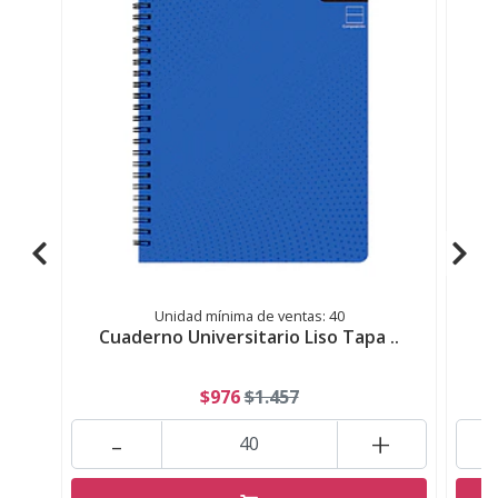
Unidad mínima de ventas: 40
Cuaderno Universitario Liso Tapa ..
C
$976
$1.457
-
+