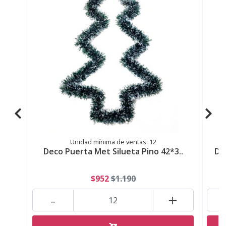
Unidad mínima de ventas: 12
Deco Puerta Met Silueta Pino 42*3..
De
$952
$1.190
-
+