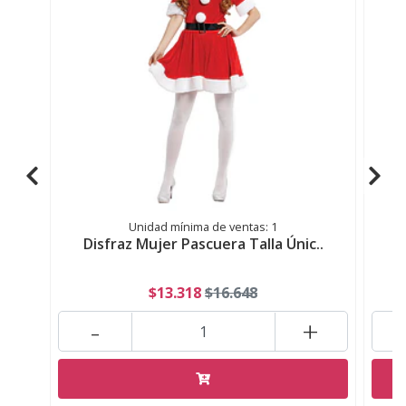
Unidad mínima de ventas: 1
Disfraz Mujer Pascuera Talla Únic..
D
$13.318
$16.648
-
+