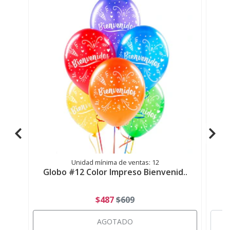
Unidad mínima de ventas: 12
Globo #12 Color Impreso Bienvenid..
G
$487
$609
AGOTADO