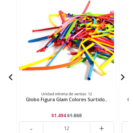
Unidad mínima de ventas: 12
Globo Figura Glam Colores Surtido..
Gl
$1.494
$1.868
-
+