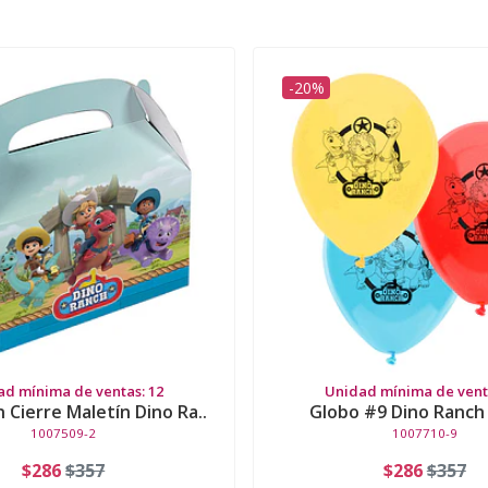
-20%
ad mínima de ventas: 12
Unidad mínima de venta
n Cierre Maletín Dino Ra..
Globo #9 Dino Ranch 
1007509-2
1007710-9
$286
$357
$286
$357