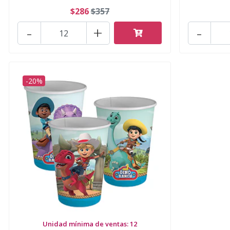
$286
$357
-
+
-
-20%
Unidad mínima de ventas: 12