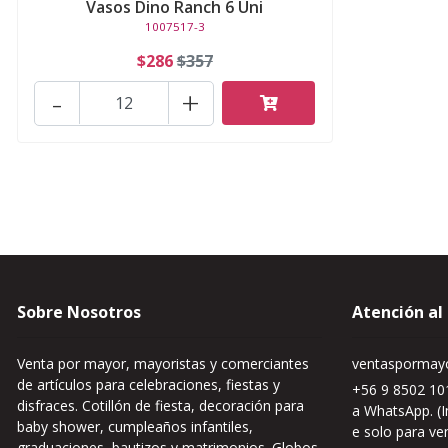
Vasos Dino Ranch 6 Uni
1007517-3
$286
$357
-
+
Sobre Nosotros
Atención al
Venta por mayor, mayoristas y comerciantes
ventaspormayo
de artículos para celebraciones, fiestas y
+56 9 8502 101
disfraces. Cotillón de fiesta, decoración para
a WhatsApp. (I
baby shower, cumpleaños infantiles,
e solo para ve
graduaciones, bautizos y matrimonios. Globos,