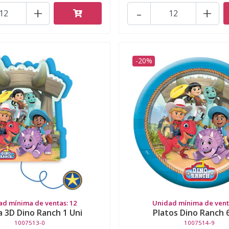
+
-
+
-20%
ad mínima de ventas: 12
Unidad mínima de venta
a 3D Dino Ranch 1 Uni
Platos Dino Ranch 
1007513-0
1007514-9