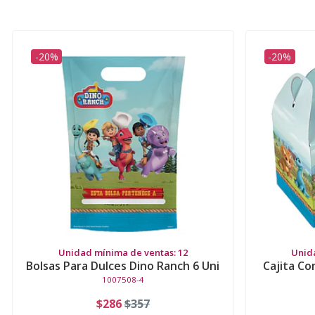
-20%
-20%
Unidad mínima de ventas: 12
Unid
Bolsas Para Dulces Dino Ranch 6 Uni
Cajita Co
1007508-4
$286
$357