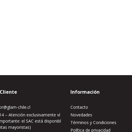
 Cliente
Información
r@glam-chile.cl
Contacto
4 – Atención exclusivamente ví
Novedades
mportante: el SAC está disponibl
Términos y Condiciones
ntas mayoristas)
Política de privacidad