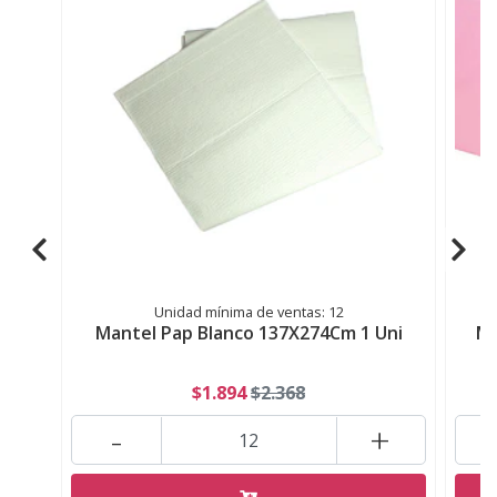
Unidad mínima de ventas: 12
Mantel Pap Blanco 137X274Cm 1 Uni
Ma
$1.894
$2.368
-
+