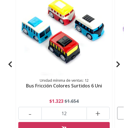
Unidad mínima de ventas: 12
Bus Fricción Colores Surtidos 6 Uni
M
$1.323
$1.654
-
+