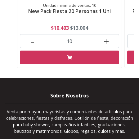
Unidad mínima de ventas: 10
New Pack Fiesta 20 Personas 1 Uni
Po
$10.403
$13.004
-
+
Sobre Nosotros
Venta por mayor, mayoristas y comerciantes de artículos para
celebraciones, fiestas y disfraces. Cotillón de fiesta, decoración
para baby shower, cumpleaños infantiles, graduaciones,
bautizos y matrimonios. Globos, regalos, dulces y más.