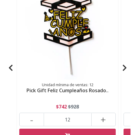
Unidad mínima de ventas: 12
Pick Gift Feliz Cumpleaños Rosado..
P
$742
$928
-
+