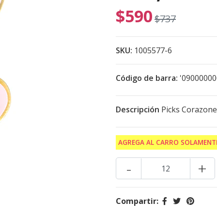
$590
$737
SKU:
1005577-6
Código de barra:
'0900000
Descripción
Picks Corazone
AGREGA AL CARRO SOLAMENTE
-
+
Compartir: