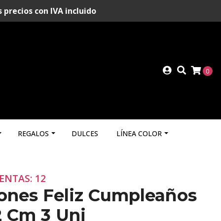
recios con IVA incluido
0
REGALOS
DULCES
LÍNEA COLOR
ENTAS: 12
ones Feliz Cumpleaños
2 Cm 3 Uni