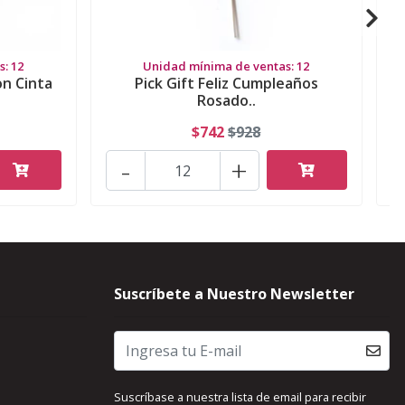
: 12
Unidad mínima de ventas: 12
on Cinta
Pick Gift Feliz Cumpleaños
Rosado..
$742
$928
-
+
Suscríbete a Nuestro Newsletter
Suscríbase a nuestra lista de email para recibir