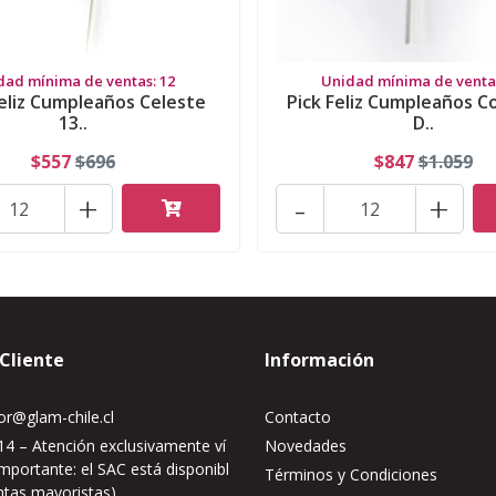
dad mínima de ventas: 12
Unidad mínima de ventas
Feliz Cumpleaños Celeste
Pick Feliz Cumpleaños C
13..
D..
$557
$696
$847
$1.059
+
-
+
 Cliente
Información
r@glam-chile.cl
Contacto
4 – Atención exclusivamente ví
Novedades
mportante: el SAC está disponibl
Términos y Condiciones
ntas mayoristas)