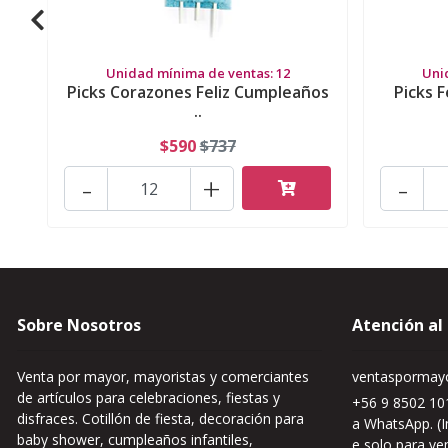
Unidad mínima de ventas: 12
Uni
Picks Corazones Feliz Cumpleaños
Picks 
..
$590
$737
-
+
-
Sobre Nosotros
Atención al
Venta por mayor, mayoristas y comerciantes
ventaspormayo
de artículos para celebraciones, fiestas y
+56 9 8502 101
disfraces. Cotillón de fiesta, decoración para
a WhatsApp. (I
baby shower, cumpleaños infantiles,
e solo para ve