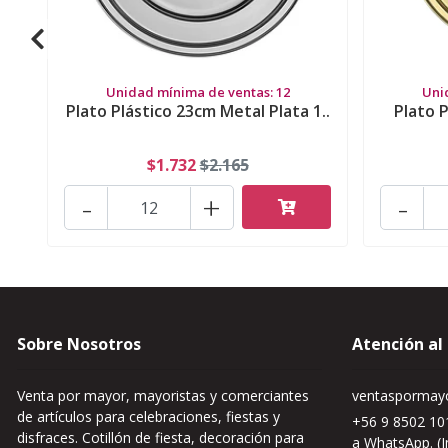
Unidad mínima de ventas: 12
Uni
Plato Plástico 23cm Metal Plata 1..
Plato 
$1.732
$2.165
-
+
-
Sobre Nosotros
Atención al
Venta por mayor, mayoristas y comerciantes
ventaspormayo
de artículos para celebraciones, fiestas y
+56 9 8502 101
disfraces. Cotillón de fiesta, decoración para
a WhatsApp. (I