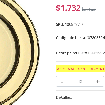
$1.732
$2.165
SKU:
1005487-7
Código de barra:
'0780830
Descripción
Plato Plastico 
AGREGA AL CARRO SOLAMENTE
-
+
Detalles: