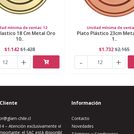
dad mínima de ventas: 12
Unidad mínima de ventas
Plastico 18 Cm Metal Oro
Plato Plástico 23cm Met
10..
1..
$1.142
$1.428
$1.732
$2.165
+
-
+
 Cliente
Información
r@glam-chile.cl
Contacto
4 – Atención exclusivamente ví
Novedades
mportante: el SAC está disponibl
Términos y Condiciones