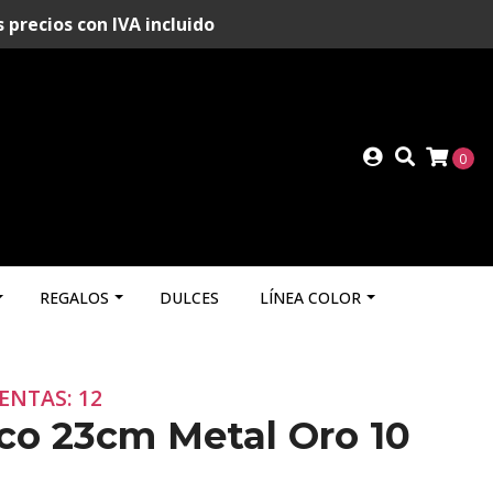
recios con IVA incluido
0
REGALOS
DULCES
LÍNEA COLOR
ENTAS: 12
ico 23cm Metal Oro 10