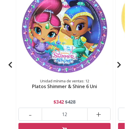
Unidad mínima de ventas: 12
Platos Shimmer & Shine 6 Uni
Gl
$342
$428
-
+