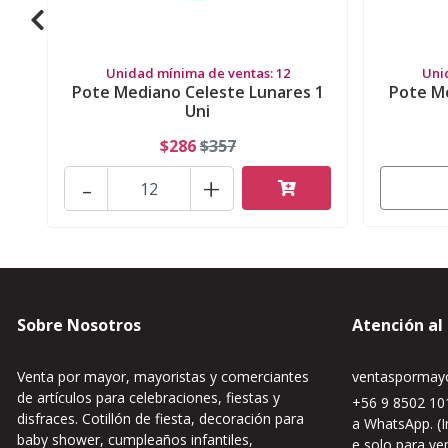
Unidad mínima de ventas: 12
Uni
Pote Mediano Celeste Lunares 1
Pote M
Uni
$286
$357
-
+
Sobre Nosotros
Atención al
Venta por mayor, mayoristas y comerciantes
ventaspormayo
de artículos para celebraciones, fiestas y
+56 9 8502 101
disfraces. Cotillón de fiesta, decoración para
a WhatsApp. (I
baby shower, cumpleaños infantiles,
e solo para ve