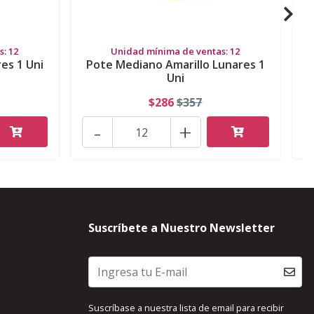
: 12
Unidad mínima de ventas: 12
es 1 Uni
Pote Mediano Amarillo Lunares 1
Uni
$286
$357
-
+
Suscríbete a Nuestro Newsletter
Suscríbase a nuestra lista de email para recibir