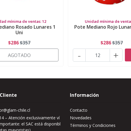
dad mínima de ventas: 12
Unidad mínima de ventas
ediano Rosado Lunares 1
Pote Mediano Rojo Lunar
Uni
$286
$357
$286
$357
-
+
AGOTADO
 Cliente
Información
r@glam-chile.cl
Contacto
4 – Atención exclusivamente ví
Novedades
mportante: el SAC está disponibl
Términos y Condiciones
ntas mayoristas)