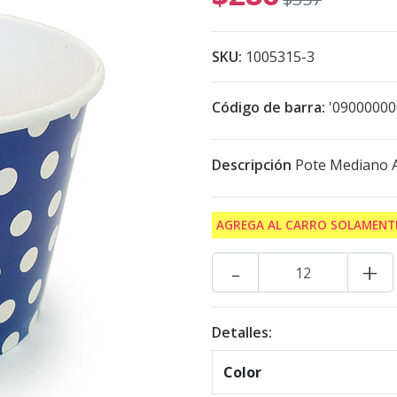
SKU:
1005315-3
Código de barra:
'0900000
Descripción
Pote Mediano A
AGREGA AL CARRO SOLAMENTE
-
+
Detalles:
Color