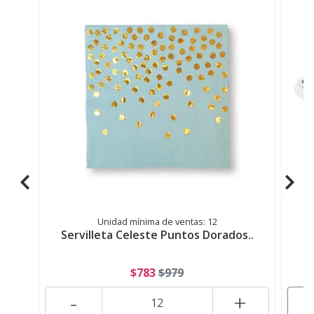
Unidad mínima de ventas: 12
Servilleta Celeste Puntos Dorados..
S
$783
$979
-
+