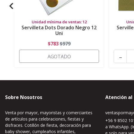
Unidad mínima de ventas: 12
Uni
Servilleta Dots Dorado Negro 12
Servill
Uni
$783
$979
-
AGOTADO
Sobre Nosotros
Atención al
Venta por mayor, mayoristas y comerciantes
ventaspormayo
de artículos para celebraciones, fiestas y
+56 9 8502 101
disfraces. Cotillón de fiesta, decoración para
a WhatsApp. (I
baby shower, cumpleaños infantiles,
e solo para ve