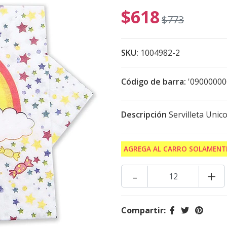
$618
$773
SKU:
1004982-2
Código de barra:
'0900000
Descripción
Servilleta Unico
AGREGA AL CARRO SOLAMENTE
-
+
Compartir: