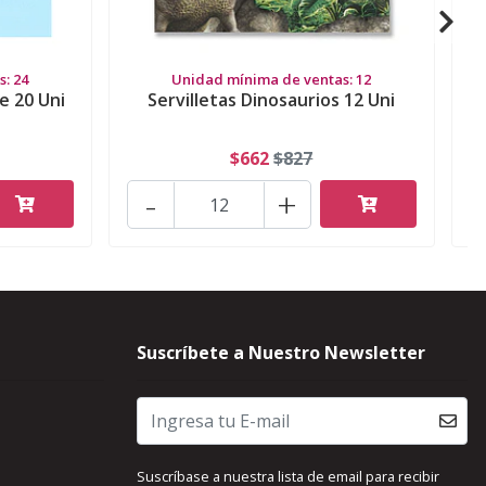
: 24
Unidad mínima de ventas: 12
e 20 Uni
Servilletas Dinosaurios 12 Uni
S
$662
$827
-
+
Suscríbete a Nuestro Newsletter
Suscríbase a nuestra lista de email para recibir