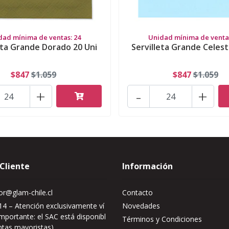
dad mínima de ventas: 24
Unidad mínima de ventas
eta Grande Dorado 20 Uni
Servilleta Grande Celest
$847
$1.059
$847
$1.059
+
-
+
 Cliente
Información
r@glam-chile.cl
Contacto
4 – Atención exclusivamente ví
Novedades
mportante: el SAC está disponibl
Términos y Condiciones
ntas mayoristas)