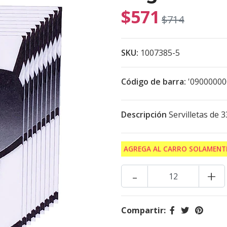
$571
$714
SKU:
1007385-5
Código de barra:
'0900000
Descripción
Servilletas de 3
AGREGA AL CARRO SOLAMENTE
-
+
Compartir: