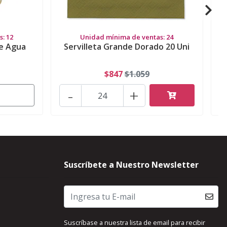
: 12
Unidad mínima de ventas: 24
de Agua
Servilleta Grande Dorado 20 Uni
$847
$1.059
-
+
Suscríbete a Nuestro Newsletter
Suscríbase a nuestra lista de email para recibir