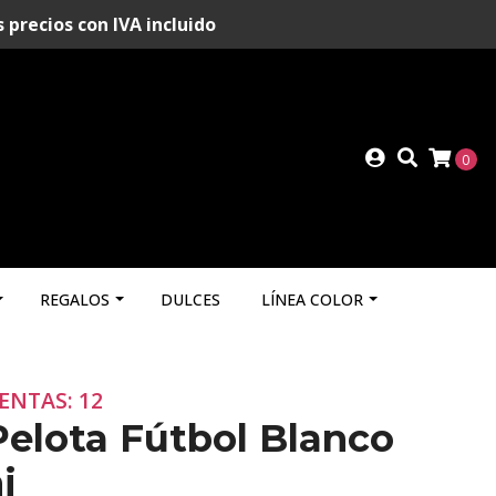
recios con IVA incluido
0
REGALOS
DULCES
LÍNEA COLOR
ENTAS: 12
 Pelota Fútbol Blanco
i