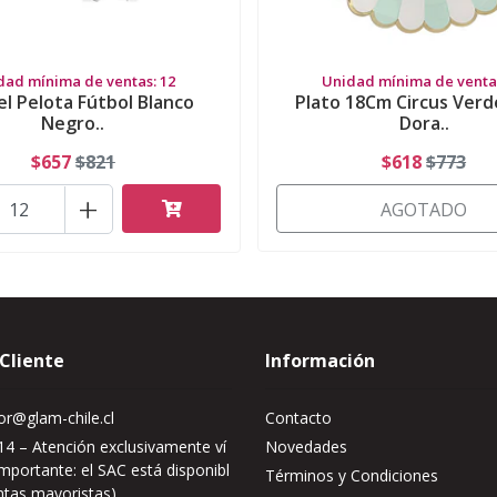
dad mínima de ventas: 12
Unidad mínima de ventas
l Pelota Fútbol Blanco
Plato 18Cm Circus Ver
Negro..
Dora..
$657
$821
$618
$773
+
AGOTADO
 Cliente
Información
r@glam-chile.cl
Contacto
4 – Atención exclusivamente ví
Novedades
mportante: el SAC está disponibl
Términos y Condiciones
ntas mayoristas)