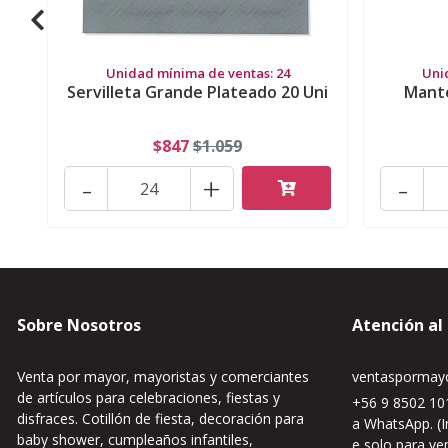
Unidad mínima de ventas: 24
Uni
Servilleta Grande Plateado 20 Uni
Mante
$847
$1.059
-
+
-
Sobre Nosotros
Atención al
Venta por mayor, mayoristas y comerciantes
ventaspormayo
de artículos para celebraciones, fiestas y
+56 9 8502 101
disfraces. Cotillón de fiesta, decoración para
a WhatsApp. (I
baby shower, cumpleaños infantiles,
e solo para ve