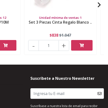
: 12
Unidad mínima de ventas: 1
m/10M
Set 3 Piezas Cinta Regalo Blanco ..
$838
$1.047
-
+
Suscríbete a Nuestro Newsletter
Suscríbase a nuestra lista de email para recibir