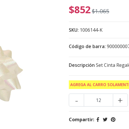
$852
$1.065
SKU:
1006144-K
Código de barra:
90000000
Descripción
Set Cinta Rega
AGREGA AL CARRO SOLAMENTE
-
+
Compartir: