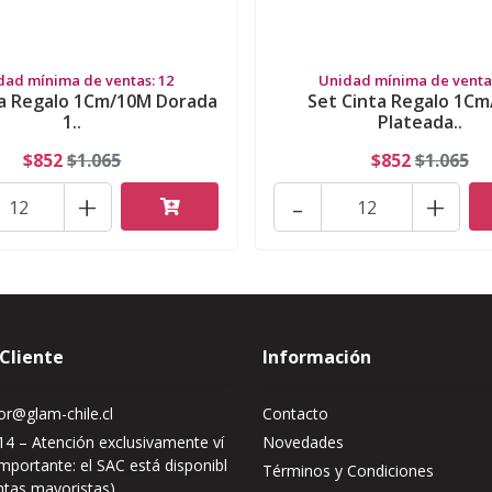
dad mínima de ventas: 12
Unidad mínima de ventas
ta Regalo 1Cm/10M Dorada
Set Cinta Regalo 1C
1..
Plateada..
$852
$1.065
$852
$1.065
+
-
+
 Cliente
Información
r@glam-chile.cl
Contacto
4 – Atención exclusivamente ví
Novedades
mportante: el SAC está disponibl
Términos y Condiciones
ntas mayoristas)