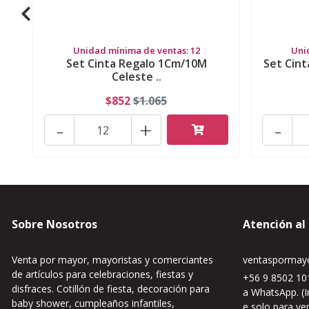
Unidad mínima de ventas: 12
Uni
Set Cinta Regalo 1Cm/10M
Set Cin
Celeste ..
$852
$1.065
-
+
-
Sobre Nosotros
Atención al
Venta por mayor, mayoristas y comerciantes
ventaspormayo
de artículos para celebraciones, fiestas y
+56 9 8502 101
disfraces. Cotillón de fiesta, decoración para
a WhatsApp. (I
baby shower, cumpleaños infantiles,
e solo para ve