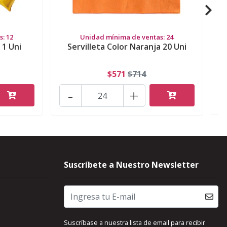
: 12
Unidad mínima de ventas: 24
 1 Uni
Servilleta Color Naranja 20 Uni
$571
$714
-
+
Suscríbete a Nuestro Newsletter
Suscríbase a nuestra lista de email para recibir