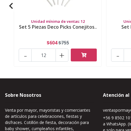
Unidad mínima de ventas: 12
Uni
Set 5 Piezas Deco Picks Conejitos..
Set 
$604
$755
-
+
-
Sobre Nosotros
Atención al
Venta por mayor, mayoristas y comerciantes
ventaspormayo
de artículos para celebraciones, fiestas y
+56 9 8502 101
disfraces. Cotillón de fiesta, decoración para
a WhatsApp. (I
baby shower, cumpleaños infantiles,
e solo para ve