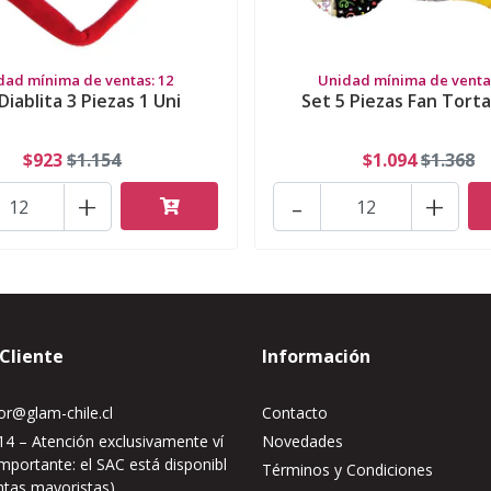
dad mínima de ventas: 12
Unidad mínima de ventas
Diablita 3 Piezas 1 Uni
Set 5 Piezas Fan Torta
$923
$1.154
$1.094
$1.368
+
-
+
 Cliente
Información
r@glam-chile.cl
Contacto
4 – Atención exclusivamente ví
Novedades
mportante: el SAC está disponibl
Términos y Condiciones
ntas mayoristas)