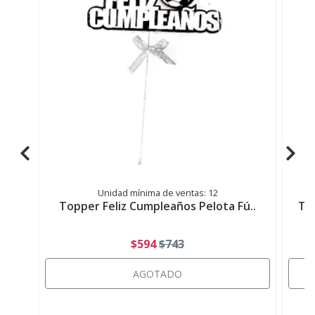
Unidad mínima de ventas: 12
Topper Feliz Cumpleaños Pelota Fú..
To
$594
$743
AGOTADO