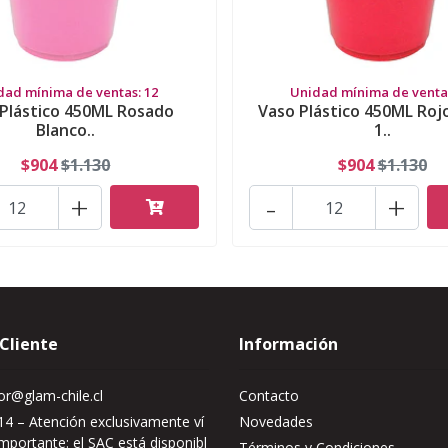
dad mínima de ventas: 12
Unidad mínima de ventas
Plástico 450ML Rosado
Vaso Plástico 450ML Roj
Blanco..
1..
$904
$1.130
$904
$1.130
+
-
+
 Cliente
Información
r@glam-chile.cl
Contacto
4 – Atención exclusivamente ví
Novedades
mportante: el SAC está disponibl
Términos y Condiciones