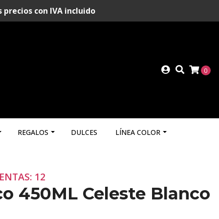
recios con IVA incluido
0
REGALOS
DULCES
LÍNEA COLOR
ENTAS: 12
co 450ML Celeste Blanco