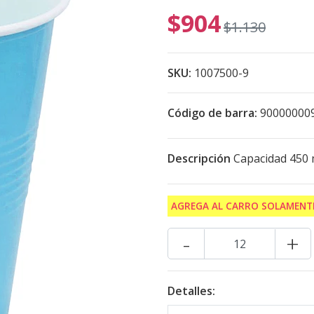
$904
$1.130
SKU:
1007500-9
Código de barra:
90000000
Descripción
Capacidad 450 
AGREGA AL CARRO SOLAMENTE
-
+
Detalles: