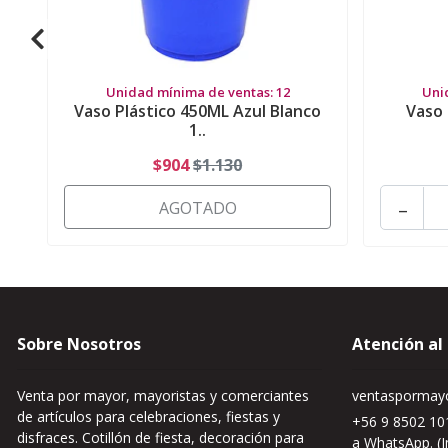
Unidad mínima de ventas: 12
Uni
Vaso Plástico 450ML Azul Blanco
Vaso 
1..
$904
$1.130
-
AGOTADO
Sobre Nosotros
Atención al
Venta por mayor, mayoristas y comerciantes
ventaspormayo
de artículos para celebraciones, fiestas y
+56 9 8502 101
disfraces. Cotillón de fiesta, decoración para
a WhatsApp. (I