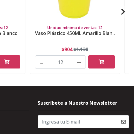
: 12
Unidad mínima de ventas: 12
o Blanco
Vaso Plástico 450ML Amarillo Blan..
$904
$1.130
-
+
Suscríbete a Nuestro Newsletter