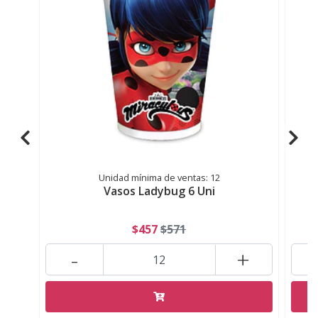
Unidad mínima de ventas: 12
Vasos Ladybug 6 Uni
B
$457
$571
-
+