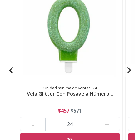
Unidad mínima de ventas: 24
Vela Glitter Con Posavela Número ..
Ve
$457
$571
-
+