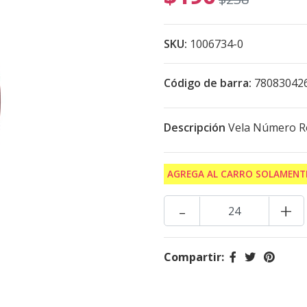
SKU:
1006734-0
Código de barra:
78083042
Descripción
Vela Número Ro
AGREGA AL CARRO SOLAMENTE
-
+
Compartir: