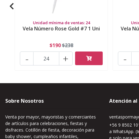
Unidad mínima de ventas: 24
Uni
Vela Número Rose Gold #7 1 Uni
Vela Nú
$190
$238
-
+
-
Sobre Nosotros
Atención al
Venta por mayor, mayoristas y comerciantes
ventaspormayo
de artículos para celebraciones, fiestas y
+56 9 8502 101
disfraces. Cotillón de fiesta, decoración para
a WhatsApp. (I
baby shower, cumpleaños infantiles,
e solo para ve