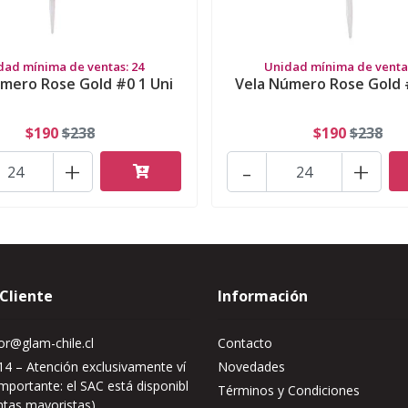
dad mínima de ventas: 24
Unidad mínima de ventas
mero Rose Gold #0 1 Uni
Vela Número Rose Gold 
$190
$238
$190
$238
+
-
+
 Cliente
Información
r@glam-chile.cl
Contacto
4 – Atención exclusivamente ví
Novedades
mportante: el SAC está disponibl
Términos y Condiciones
ntas mayoristas)