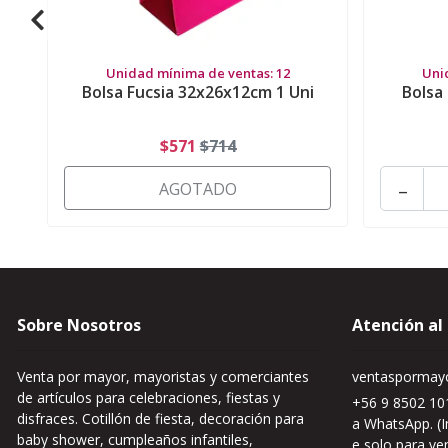
Unidad mínima de ventas: 12
Uni
Bolsa Fucsia 32x26x12cm 1 Uni
Bolsa
$571
$714
-
AGOTADO
Sobre Nosotros
Atención al
Venta por mayor, mayoristas y comerciantes
ventaspormayo
de artículos para celebraciones, fiestas y
+56 9 8502 101
disfraces. Cotillón de fiesta, decoración para
a WhatsApp. (I
baby shower, cumpleaños infantiles,
e solo para ve