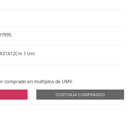
97995
2X31X12Cm 1 Uni
er comprado en múltiplos de UMV.
CONTINÚA COMPRANDO