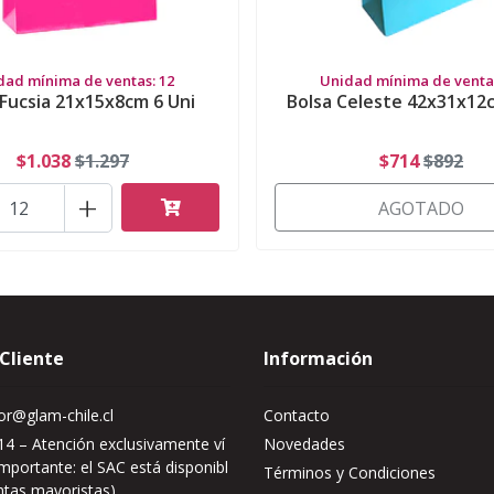
dad mínima de ventas: 12
Unidad mínima de ventas
 Fucsia 21x15x8cm 6 Uni
Bolsa Celeste 42x31x12c
$1.038
$1.297
$714
$892
+
AGOTADO
 Cliente
Información
r@glam-chile.cl
Contacto
4 – Atención exclusivamente ví
Novedades
mportante: el SAC está disponibl
Términos y Condiciones
ntas mayoristas)