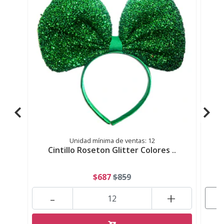
Unidad mínima de ventas: 12
Cintillo Roseton Glitter Colores ..
C
$687
$859
-
+