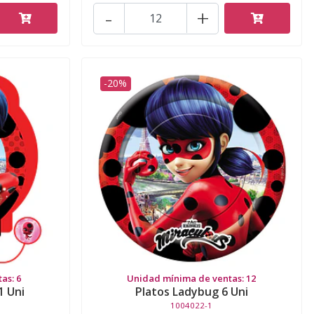
-
+
-20%
as: 6
Unidad mínima de ventas: 12
1 Uni
Platos Ladybug 6 Uni
1004022-1