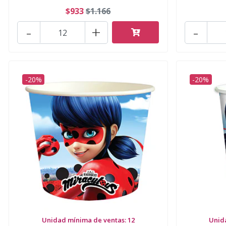
$933
$1.166
-
+
-
-20%
-20%
Unidad mínima de ventas: 12
Unid