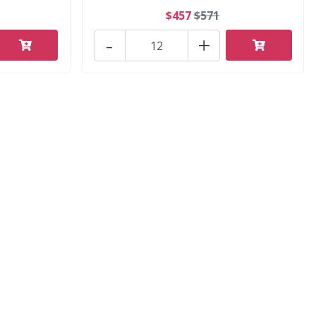
$457
$571
-
+