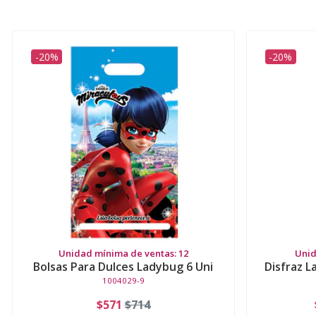
-20%
-20%
Unidad mínima de ventas: 12
Unid
Bolsas Para Dulces Ladybug 6 Uni
Disfraz L
1004029-9
$571
$714