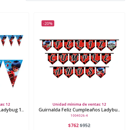
-20%
s: 12
Unidad mínima de ventas: 12
Ladybug 1..
Guirnalda Feliz Cumpleaños Ladybu..
1004026-4
$762
$952