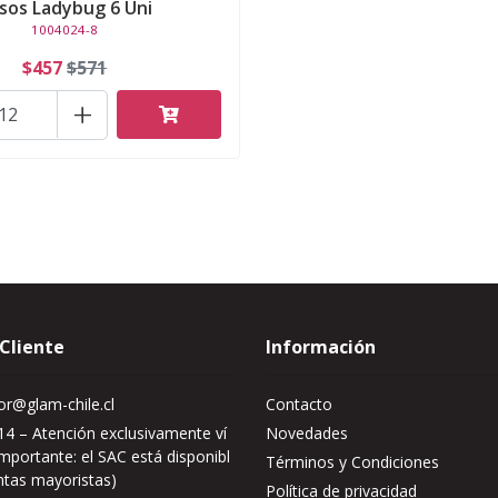
sos Ladybug 6 Uni
1004024-8
$457
$571
+
 Cliente
Información
r@glam-chile.cl
Contacto
4 – Atención exclusivamente ví
Novedades
mportante: el SAC está disponibl
Términos y Condiciones
ntas mayoristas)
Política de privacidad