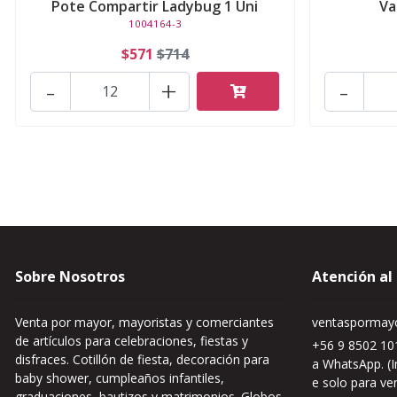
Pote Compartir Ladybug 1 Uni
Va
1004164-3
$571
$714
-
+
-
Sobre Nosotros
Atención al
Venta por mayor, mayoristas y comerciantes
ventaspormayo
de artículos para celebraciones, fiestas y
+56 9 8502 101
disfraces. Cotillón de fiesta, decoración para
a WhatsApp. (I
baby shower, cumpleaños infantiles,
e solo para ve
graduaciones, bautizos y matrimonios. Globos,