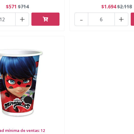
$571
$714
$1.694
$2.118
+
-
+
ad mínima de ventas: 12