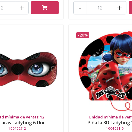
+
-
+
-20%
ad mínima de ventas: 12
Unidad mínima de vent
aras Ladybug 6 Uni
Piñata 3D Ladybug 
1004027-2
1004031-0