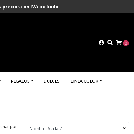
recios con IVA incluido
0
REGALOS
DULCES
LÍNEA COLOR
enar por: