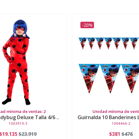
-20%
ad mínima de ventas: 2
Unidad mínima de venta
adybug Deluxe Talla 4/6 ..
Guirnalda 10 Banderines 
1003919-3
1004464-2
$19.135
$23.919
$381
$476