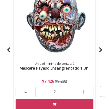
Unidad mínima de ventas: 2
Máscara Payaso Ensangrentado 1 Uni
Ma
$7.426
$9.282
-
+