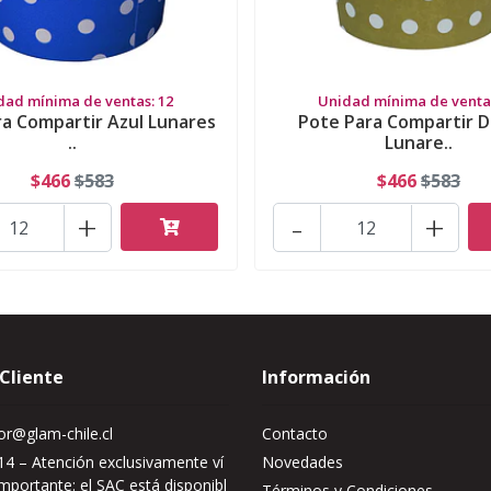
dad mínima de ventas: 12
Unidad mínima de ventas
ra Compartir Azul Lunares
Pote Para Compartir 
..
Lunare..
$466
$583
$466
$583
+
-
+
 Cliente
Información
r@glam-chile.cl
Contacto
4 – Atención exclusivamente ví
Novedades
mportante: el SAC está disponibl
Términos y Condiciones