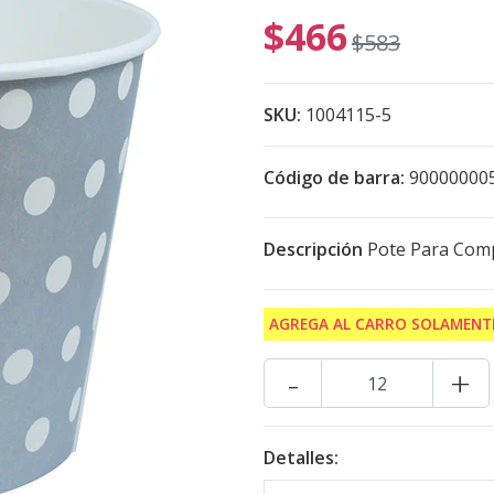
$466
$583
SKU:
1004115-5
Código de barra:
90000000
Descripción
Pote Para Comp
AGREGA AL CARRO SOLAMENTE
-
+
Detalles: