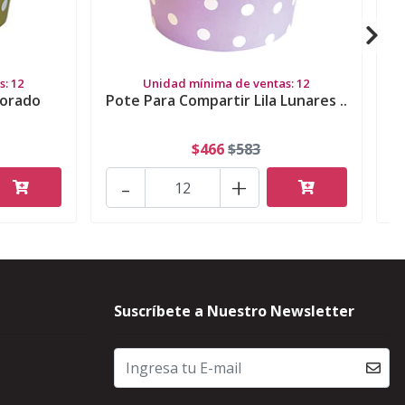
: 12
Unidad mínima de ventas: 12
Dorado
Pote Para Compartir Lila Lunares ..
P
$466
$583
-
+
Suscríbete a Nuestro Newsletter