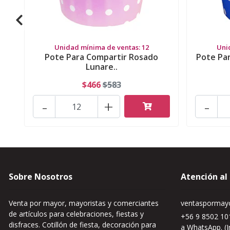
Unidad mínima de ventas: 12
Uni
Pote Para Compartir Rosado
Pote Pa
Lunare..
$466
$583
-
+
-
Sobre Nosotros
Atención al
Venta por mayor, mayoristas y comerciantes
ventaspormayo
de artículos para celebraciones, fiestas y
+56 9 8502 101
disfraces. Cotillón de fiesta, decoración para
a WhatsApp. (I