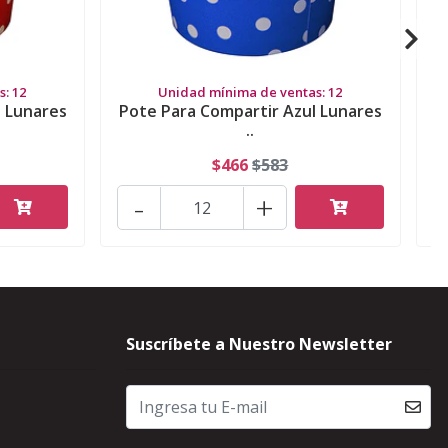
: 12
Unidad mínima de ventas: 12
o Lunares
Pote Para Compartir Azul Lunares
..
$466
$583
-
+
Suscríbete a Nuestro Newsletter