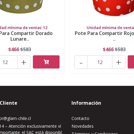
dad mínima de ventas: 12
Unidad mínima de ventas
Para Compartir Dorado
Pote Para Compartir Roj
Lunare..
..
$466
$583
$466
$583
+
-
+
 Cliente
Información
r@glam-chile.cl
Contacto
4 – Atención exclusivamente ví
Novedades
mportante: el SAC está disponibl
Términos y Condiciones