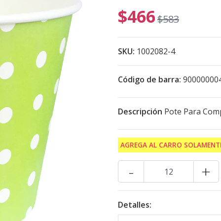
$466
$583
SKU:
1002082-4
Código de barra:
90000000
Descripción
Pote Para Comp
AGREGA AL CARRO SOLAMENTE
-
+
Detalles: