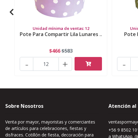
Unidad mínima de ventas: 12
Uni
Pote Para Compartir Lila Lunares ..
Pote 
$466
$583
-
+
-
Sobre Nosotros
Atención al
Venta por mayor, mayoristas y comerciantes
ventaspormayo
de artículos para celebraciones, fiestas y
+56 9 8502 101
disfraces. Cotillón de fiesta, decoración para
a WhatsApp. (I