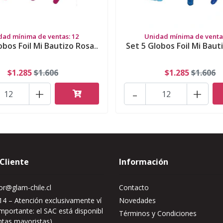
dad mínima de ventas: 12
Unidad mínima de ventas
obos Foil Mi Bautizo Rosa..
Set 5 Globos Foil Mi Bauti
$1.285
$1.606
$1.285
$1.606
+
-
+
 Cliente
Información
r@glam-chile.cl
Contacto
4 – Atención exclusivamente ví
Novedades
mportante: el SAC está disponibl
Términos y Condiciones
ntas mayoristas)