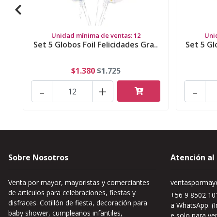
Unidad mínima de ventas: 12
Uni
Set 5 Globos Foil Felicidades Gra..
Set 5 Gl
$1.380
$1.725
-
+
-
Sobre Nosotros
Atención al
Venta por mayor, mayoristas y comerciantes
ventaspormayo
de artículos para celebraciones, fiestas y
+56 9 8502 101
disfraces. Cotillón de fiesta, decoración para
a WhatsApp. (I
baby shower, cumpleaños infantiles,
e solo para ve