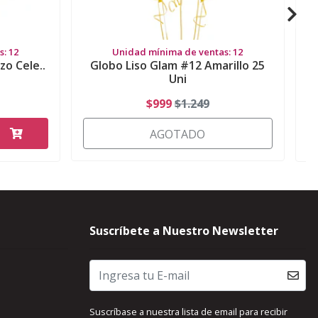
: 12
Unidad mínima de ventas: 12
zo Cele..
Globo Liso Glam #12 Amarillo 25
G
Uni
$999
$1.249
AGOTADO
Suscríbete a Nuestro Newsletter
Suscríbase a nuestra lista de email para recibir